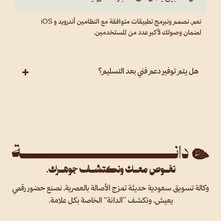
نعم، نصمم ونبرمج تطبيقات متوافقة مع النظامين أندرويد و iOS
لضمان وصولك لأكبر عدد من المستخدمين.
هل يتم توفير دعم فني بعد التسليم؟
نغـوص معـك ونكتشـف جوهـرك.
وكالة تسويق سعودية حديثة تمزج الأصالة بالعصرية، نصنع حضور رقمي
يعيش، ونكشف “الدانة” الخاصة بكل علامة.