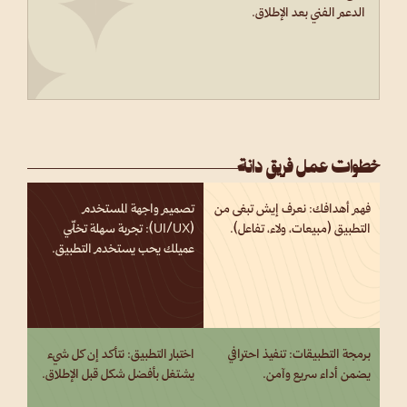
الدعم الفني بعد الإطلاق.
خطوات عمل فريق دانة
فهم أهدافك: نعرف إيش تبغى من
تصميم واجهة المستخدم
التطبيق (مبيعات، ولاء، تفاعل).
(UI/UX): تجربة سهلة تخلّي
عميلك يحب يستخدم التطبيق.
برمجة التطبيقات: تنفيذ احترافي
اختبار التطبيق: نتأكد إن كل شيء
يضمن أداء سريع وآمن.
يشتغل بأفضل شكل قبل الإطلاق.