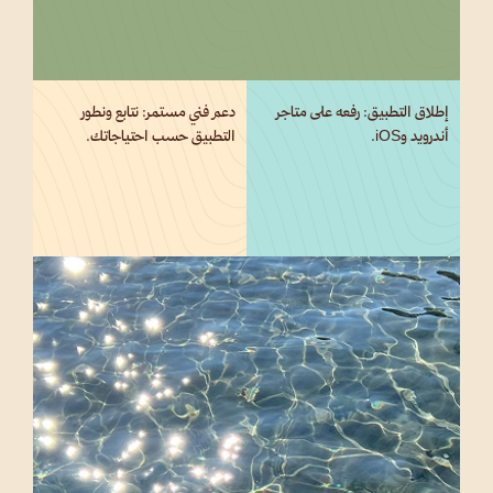
إطلاق التطبيق: رفعه على متاجر
دعم فني مستمر: نتابع ونطور
أندرويد وiOS.
التطبيق حسب احتياجاتك.