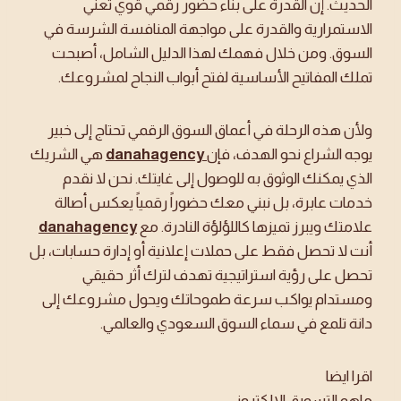
الحديث. إن القدرة على بناء حضور رقمي قوي تعني
الاستمرارية والقدرة على مواجهة المنافسة الشرسة في
السوق. ومن خلال فهمك لهذا الدليل الشامل، أصبحت
تملك المفاتيح الأساسية لفتح أبواب النجاح لمشروعك.
ولأن هذه الرحلة في أعماق السوق الرقمي تحتاج إلى خبير
يوجه الشراع نحو الهدف، فإن
danahagency
هي الشريك
الذي يمكنك الوثوق به للوصول إلى غايتك. نحن لا نقدم
خدمات عابرة، بل نبني معك حضوراً رقمياً يعكس أصالة
علامتك ويبرز تميزها كاللؤلؤة النادرة. مع
danahagency
أنت لا تحصل فقط على حملات إعلانية أو إدارة حسابات، بل
تحصل على رؤية استراتيجية تهدف لترك أثر حقيقي
ومستدام يواكب سرعة طموحاتك ويحول مشروعك إلى
دانة تلمع في سماء السوق السعودي والعالمي.
اقرا ايضا
ماهو التسويق الالكتروني