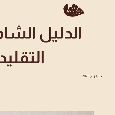
لتجاوز
لى
لمحتوى
الدليل الشا
التقليد
فبراير 7, 2026